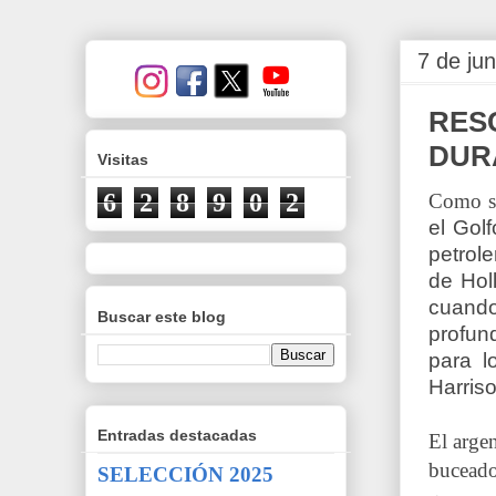
7 de ju
RES
DUR
Visitas
6
2
8
9
0
2
Como si 
el Gol
petrole
de Hol
cuand
Buscar este blog
profun
para l
Harriso
Entradas destacadas
El arge
buceado
SELECCIÓN 2025