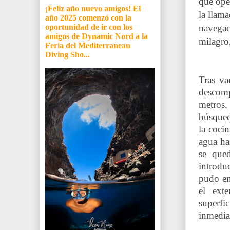
que ope
¡Feliz año nuevo amigos! El
la llam
año 2025 comenzó con la
navegac
oportunidad de ir con los
amigos de Dynamic Nord a la
milagro,
Feria del Mediterranean
Diving Sho...
Tras va
descomp
metros,
búsqued
la coci
agua ha
se qued
introdu
pudo en
el exte
superfic
inmedia