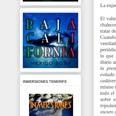
La expe
El vali
chaleco
tratar 
Cuando 
ventilad
periódi
lo que 
diario 
la pres
evitad
cadáver
INMERSIONES TENERIFE
mismo t
todo el
sobre e
tripula
oscuro 