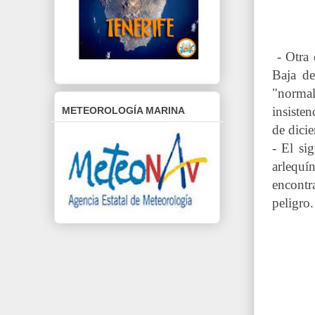
- Otra 
Baja de
"normal
insiste
METEOROLOGÍA MARINA
de dici
- El si
arlequí
encontra
peligro.