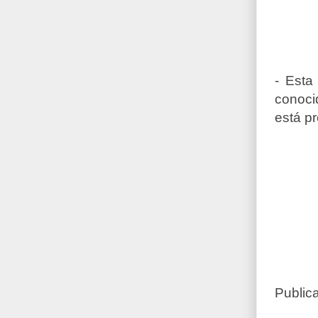
- Esta
conoci
está p
Public