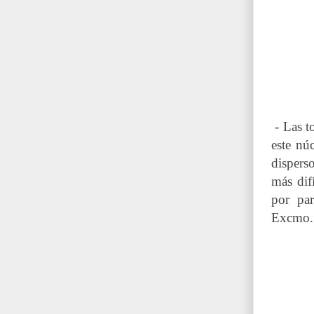
-
Las t
este núc
dispers
más dif
por par
Excmo. 