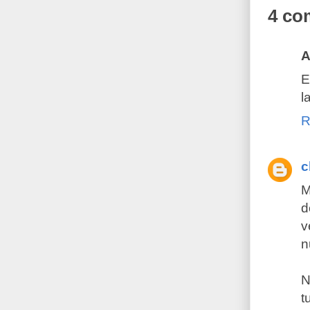
4 co
A
E
l
R
c
M
d
v
n
N
t