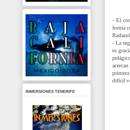
-
El con
forma cu
Radazul
- La se
es grac
pelágic
acercan
primera
difícil v
INMERSIONES TENERIFE