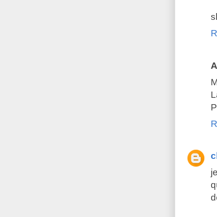
s
R
A
M
L
P
R
c
j
q
d