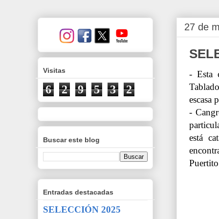
27 de m
SEL
Visitas
- Esta 
Tablad
6
2
9
5
3
2
escasa 
-
Cangr
particu
está ca
Buscar este blog
encontra
Puertito
Entradas destacadas
SELECCIÓN 2025