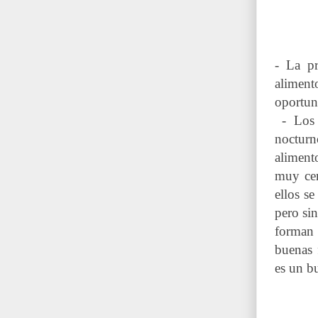
- La pr
aliment
oportun
- Los 
nocturn
aliment
muy cer
ellos s
pero si
forman 
buenas 
es un bu