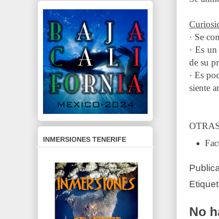
Curiosi
· Se co
· Es un
de su pr
· Es po
siente 
OTRAS
INMERSIONES TENERIFE
Fac
Public
Etique
No h