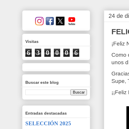
24 de d
FEL
Visitas
¡Feliz
6
3
0
0
0
6
Como c
unos d
Gracia
Supe,
Buscar este blog
¡¡Feliz
Entradas destacadas
SELECCIÓN 2025