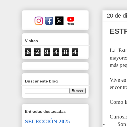
20 de d
EST
Visitas
La Est
6
2
9
4
8
4
mayores
más pequ
Vive en
Buscar este blog
encontr
Como la
Entradas destacadas
Curiosi
SELECCIÓN 2025
- Son un p