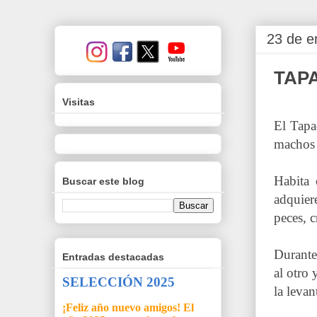
23 de e
TAP
Visitas
El Tap
machos 
Habita 
Buscar este blog
adquier
peces, c
Durante
Entradas destacadas
al otro
SELECCIÓN 2025
la leva
¡Feliz año nuevo amigos! El