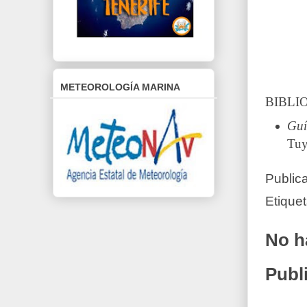
METEOROLOGÍA MARINA
BIBLI
Guí
Tuy
Public
Etique
No h
Publ