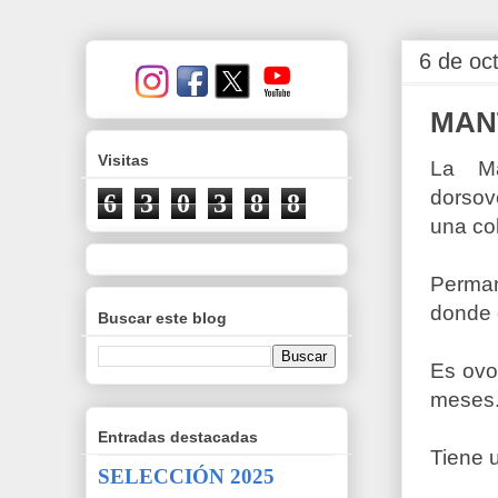
6 de oc
MAN
Visitas
La Ma
dorsov
6
3
0
3
8
8
una co
Perman
donde 
Buscar este blog
Es ovo
meses
Entradas destacadas
Tiene 
SELECCIÓN 2025