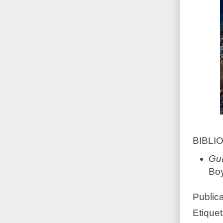
BIBLI
Guí
Boy
Public
Etique