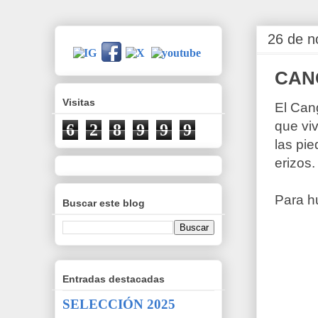
26 de n
CAN
Visitas
El Can
que viv
6
2
8
9
9
9
las pi
erizos.
Para h
Buscar este blog
Entradas destacadas
SELECCIÓN 2025