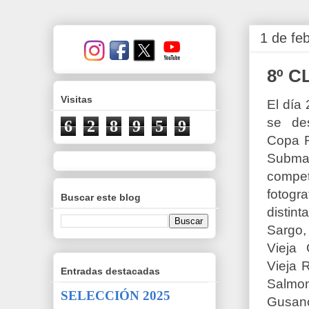
1 de fe
8º 
Visitas
El día
se de
6
2
8
9
5
9
Copa F
Subma
competi
fotog
Buscar este blog
distin
Sargo,
Vieja 
Vieja 
Entradas destacadas
Salmon
SELECCIÓN 2025
Gusan