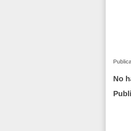
Public
No h
Publ