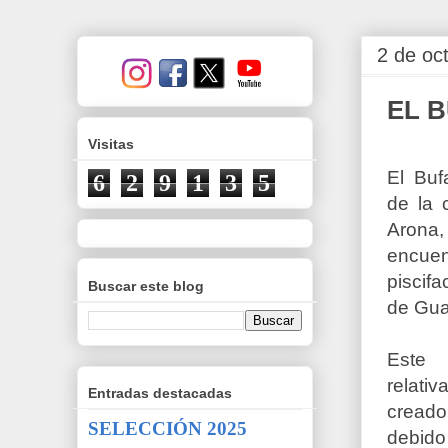
2 de oc
EL 
Visitas
El Buf
6
2
9
1
3
5
de la 
Aron
encuen
piscifa
Buscar este blog
de Gu
Este
relat
Entradas destacadas
creado
SELECCIÓN 2025
debido 