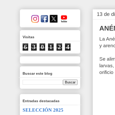
13 de d
ANÉ
Visitas
La Ané
y aren
6
3
0
1
2
4
Se ali
larvas,
orificio
Buscar este blog
Entradas destacadas
SELECCIÓN 2025