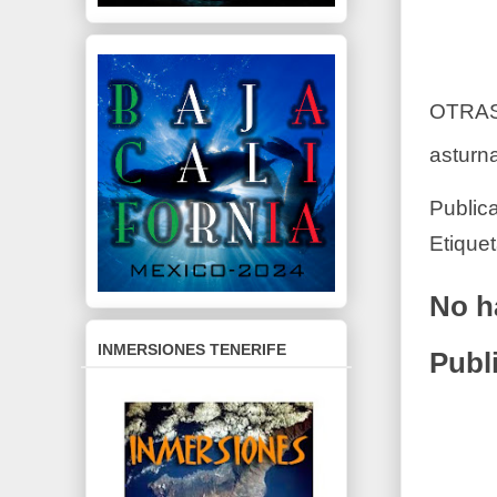
OTRAS
asturn
Public
Etique
No h
INMERSIONES TENERIFE
Publ