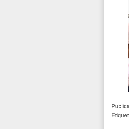
Public
Etique