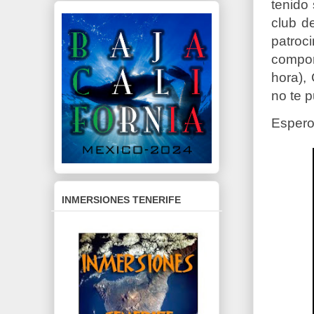
tenido
club d
patroc
compon
hora),
no te 
Espero 
INMERSIONES TENERIFE