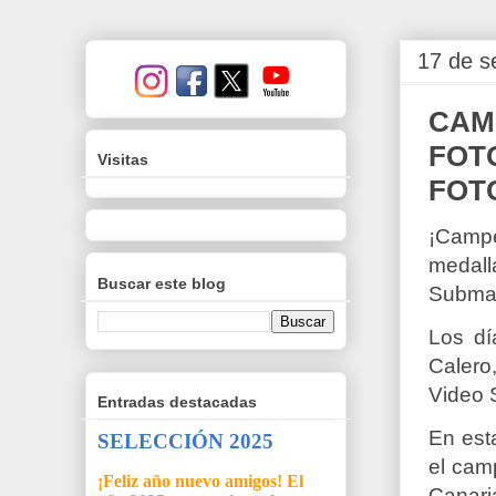
17 de s
CAM
FOT
Visitas
FOT
¡Campe
medall
Buscar este blog
Submar
Los dí
Calero
Video 
Entradas destacadas
En est
SELECCIÓN 2025
el cam
¡Feliz año nuevo amigos! El
Canari