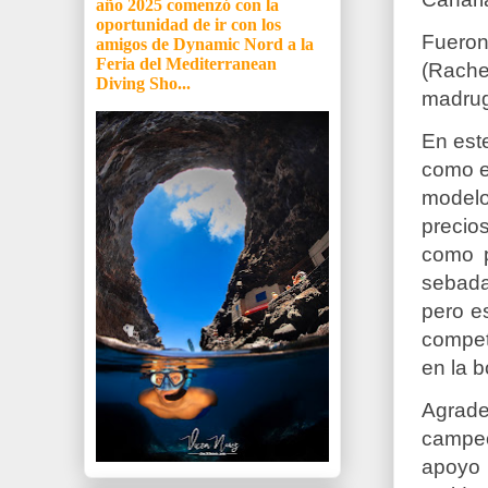
año 2025 comenzó con la
oportunidad de ir con los
Fueron
amigos de Dynamic Nord a la
Feria del Mediterranean
(Rache
Diving Sho...
madrug
En est
como e
modelo
precio
como p
sebada
pero e
competi
en la b
Agrade
campeo
apoyo 