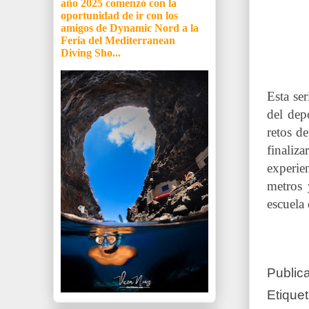
año 2025 comenzó con la
oportunidad de ir con los
amigos de Dynamic Nord a la
Feria del Mediterranean
Diving Sho...
Esta se
del dep
retos d
finaliz
experie
metros 
escuela
Public
Etique