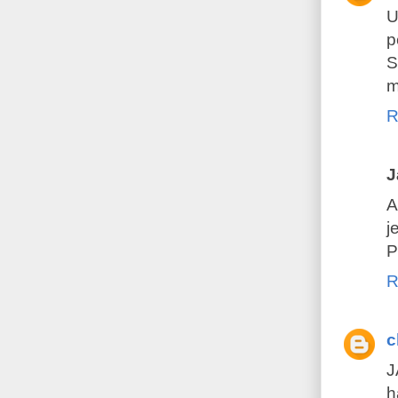
U
p
S
m
R
J
A
j
P
R
c
J