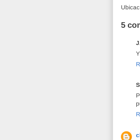
Ubicac
5 co
J
Y
R
S
P
p
R
c