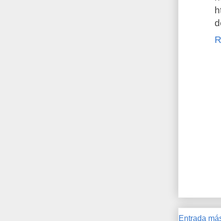
h
d
R
Entrada más