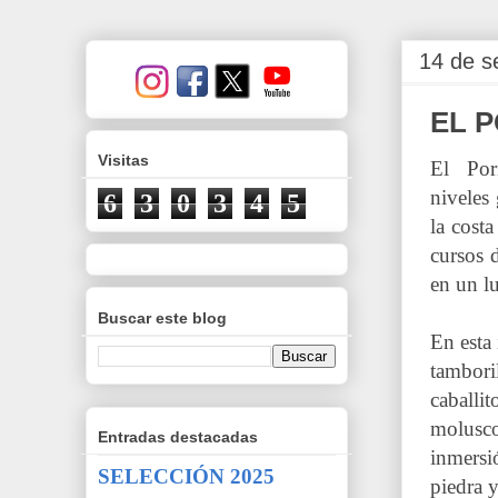
14 de s
EL P
Visitas
El Por
niveles
6
3
0
3
4
5
la costa
cursos 
en un lu
Buscar este blog
En esta
tambor
caballi
molusc
Entradas destacadas
inmersi
SELECCIÓN 2025
piedra 