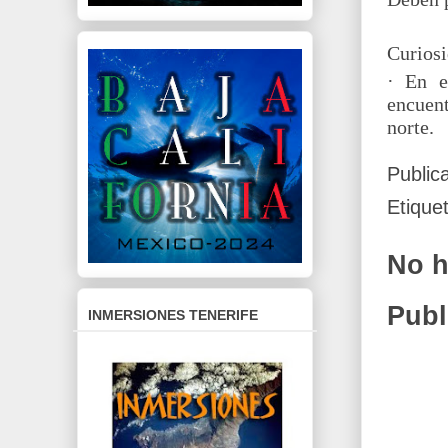
Curios
· En e
encuent
norte.
Public
Etique
No h
Publ
INMERSIONES TENERIFE