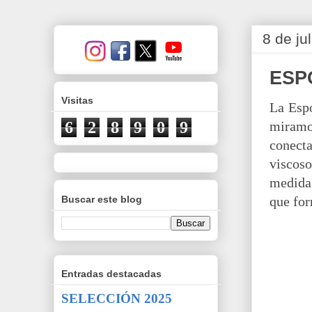
8 de ju
ESP
Visitas
La Espo
miramo
6
2
8
9
0
9
conecta
viscoso
medida 
Buscar este blog
que for
Entradas destacadas
SELECCIÓN 2025