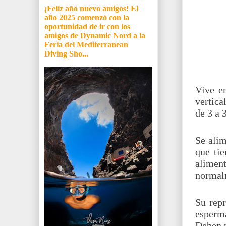
¡Feliz año nuevo amigos! El
año 2025 comenzó con la
oportunidad de ir con los
amigos de Dynamic Nord a la
Feria del Mediterranean
Diving Sho...
Vive e
vertica
de 3 a 
Se alim
que tie
aliment
normalm
Su repr
esperm
Deben p