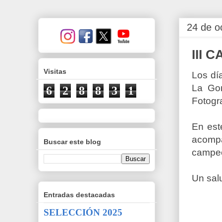
24 de o
III
Visitas
Los dí
La Go
6
2
8
8
3
1
Fotogr
En est
acompa
Buscar este blog
campe
Un sal
Entradas destacadas
SELECCIÓN 2025